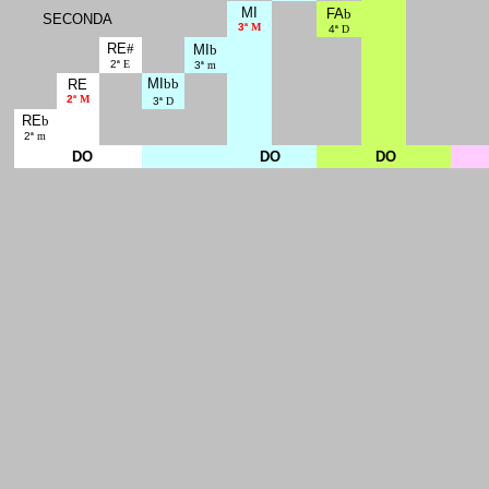
MI
FA
b
SECONDA
3
ª M
4
ª D
RE
#
MI
b
2
ª E
3
ª m
MI
bb
RE
2
ª M
3
ª D
RE
b
2
ª m
DO
DO
DO