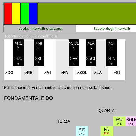
scale, intervalli e accordi
tavole degli intervalli
leo@fondazionepremioaltino.it
>RE
>
MI
>SOL
>LA
>SI
b
b
b
b
b
>DO
>R
E
>F
A
>SOL
>LA
#
#
#
#
#
>DO
>RE
>MI
>FA
>SOL
>LA
>SI
Per cambiare il Fondamentale cliccare una nota sulla tastiera.
FONDAMENTALE
DO
QUARTA
FA
#
SOL
TERZA
4
ª E
5
ª D
MI
#
FA
4
ª G
3
ª E